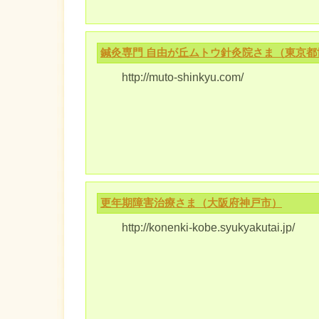
鍼灸専門 自由が丘ムトウ針灸院さま（東京
http://muto-shinkyu.com/
更年期障害治療さま（大阪府神戸市）
http://konenki-kobe.syukyakutai.jp/