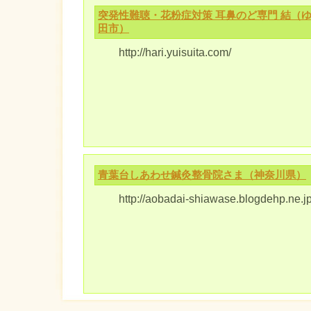
突発性難聴・花粉症対策 耳鼻のど専門 結（
田市）
http://hari.yuisuita.com/
青葉台しあわせ鍼灸整骨院さま（神奈川県）
http://aobadai-shiawase.blogdehp.ne.jp