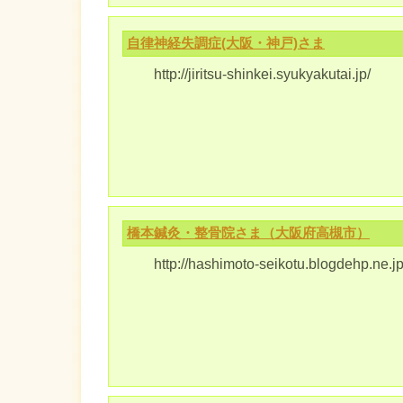
自律神経失調症(大阪・神戸)さま
http://jiritsu-shinkei.syukyakutai.jp/
橋本鍼灸・整骨院さま（大阪府高槻市）
http://hashimoto-seikotu.blogdehp.ne.jp